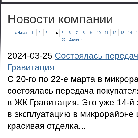
Новости компании
« Назад
1
2
3
5
6
7
8
9
10
11
12
13
14
1
4
35
Далее »
2024-03-25
Состоялась передач
Гравитация
С 20-го по 22-е марта в микр
состоялась передача покупател
в ЖК Гравитация. Это уже 14-й
в эксплуатацию в микрорайоне и
красивая отделка...