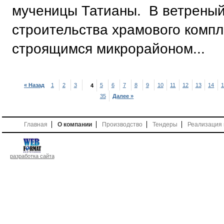
мученицы Татианы. В ветреный
строительства храмового компле
строящимся микрорайоном...
« Назад
1
2
3
5
6
7
8
9
10
11
12
13
14
1
4
35
Далее »
Главная
О компании
Производство
Тендеры
Реализация
разработка сайта