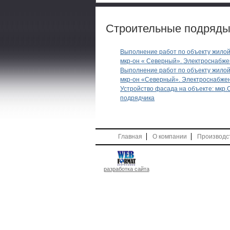
Строительные подряд
Выполнение работ по объекту жилой
мкр-он « Северный». Электроснабже
Выполнение работ по объекту жилой
мкр-он «Северный». Электроснабжен
Устройство фасада на объекте: мкр.С
подрядчика
Главная
О компании
Производс
разработка сайта