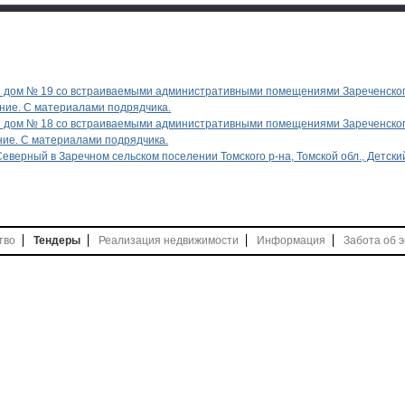
ы
 дом № 19 со встраиваемыми административными помещениями Зареченского
ние. С материалами подрядчика.
 дом № 18 со встраиваемыми административными помещениями Зареченского
ие. С материалами подрядчика.
еверный в Заречном сельском поселении Томского р-на, Томской обл., Детски
тво
Тендеры
Реализация недвижимости
Информация
Забота об э