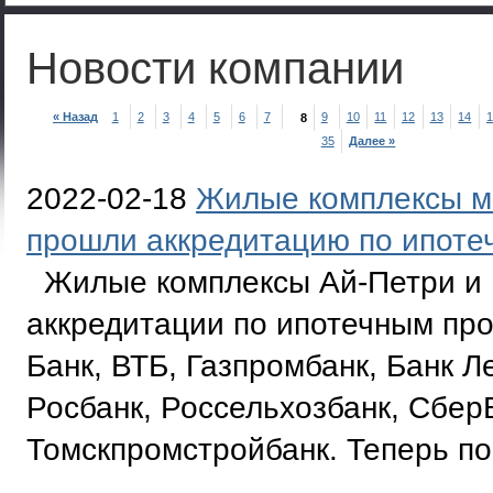
Новости компании
« Назад
1
2
3
4
5
6
7
9
10
11
12
13
14
1
8
35
Далее »
2022-02-18
Жилые комплексы м
прошли аккредитацию по ипот
Жилые комплексы Ай-Петри и 
аккредитации по ипотечным пр
Банк, ВТБ, Газпромбанк, Банк 
Росбанк, Россельхозбанк, Сбер
Томскпромстройбанк. Теперь пок